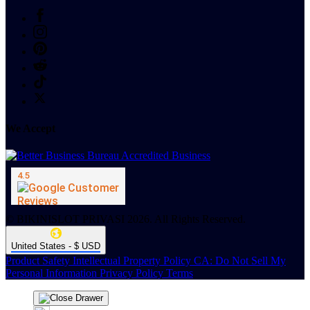
We Accept
© BIKINISLOT PRIVASI 2026. All Rights Reserved.
United States - $ USD
Product Safety
Intellectual Property Policy
CA: Do Not Sell My
Personal Information
Privacy Policy
Terms