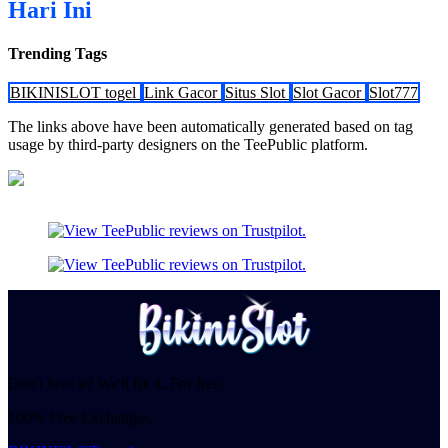
Hari Ini
Trending Tags
BIKINISLOT togel
Link Gacor
Situs Slot
Slot Gacor
Slot777
The links above have been automatically generated based on tag
usage by third-party designers on the TeePublic platform.
Don't love it? We'll fix it. For free.
100% Free Exchanges.