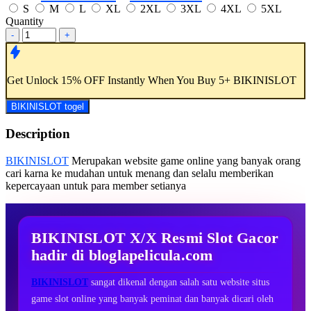
S
M
L
XL
2XL
3XL
4XL
5XL
Quantity
-
+
Get
Unlock 15%
OFF Instantly When You Buy
5+ BIKINISLOT
BIKINISLOT togel
Description
BIKINISLOT
Merupakan website game online yang banyak orang
cari karna ke mudahan untuk menang dan selalu memberikan
kepercayaan untuk para member setianya
BIKINISLOT X/X Resmi Slot Gacor
hadir di bloglapelicula.com
BIKINISLOT
sangat dikenal dengan salah satu website situs
game slot online yang banyak peminat dan banyak dicari oleh