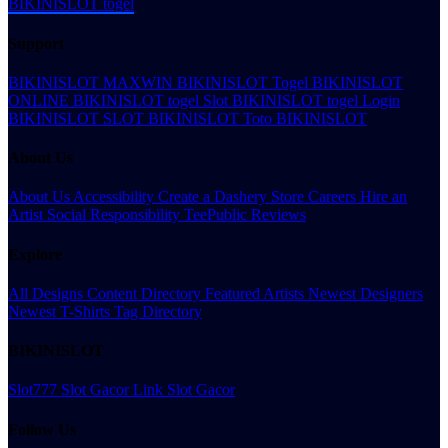
BIKINISLOT togel
Support
BIKINISLOT MAXWIN
BIKINISLOT Togel
BIKINISLOT
ONLINE
BIKINISLOT togel Slot
BIKINISLOT togel Login
BIKINISLOT SLOT
BIKINISLOT Toto
BIKINISLOT
About Us
About Us
Accessibility
Create a Dashery Store
Careers
Hire an
Artist
Social Responsibility
TeePublic Reviews
Explore
All Designs
Content Directory
Featured Artists
Newest Designers
Newest T-Shirts
Tag Directory
BIKINISLOT
Slot777
Slot Gacor
Link Slot Gacor
Follow Us