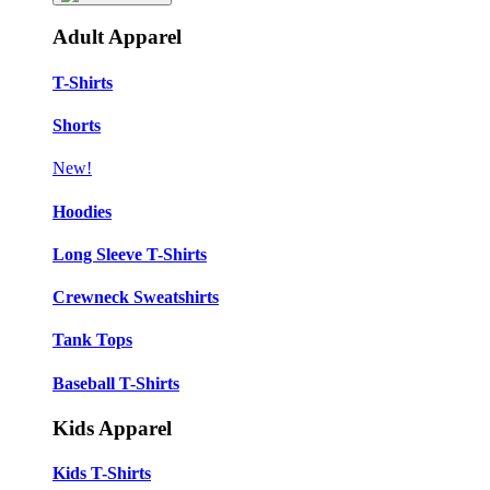
Adult Apparel
T-Shirts
Shorts
New!
Hoodies
Long Sleeve T-Shirts
Crewneck Sweatshirts
Tank Tops
Baseball T-Shirts
Kids Apparel
Kids T-Shirts