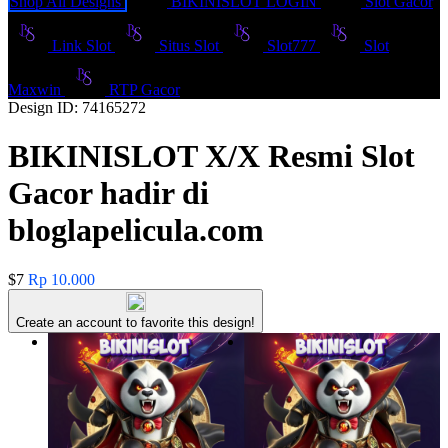
Shop All Designs
BIKINISLOT LOGIN
Slot Gacor
Link Slot
Situs Slot
Slot777
Slot
Maxwin
RTP Gacor
Design ID: 74165272
BIKINISLOT X/X Resmi Slot
Gacor hadir di
bloglapelicula.com
$7
Rp 10.000
Create an account to favorite this design!