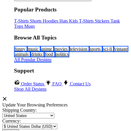
Popular Products
T-Shirts
Shorts
Hoodies
Hats
Kids T-Shirts
Stickers
Tank
Tops
Mugs
Browse All Topics
funny
music
anime
movies
television
sports
sci-fi
vintage
animals
drinks
food
politics
All Popular Designs
Support
Order Status
FAQ
Contact Us
Shop All Designs
Update Your Browsing Preferences
Shipping Country:
Currency: