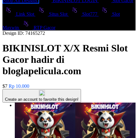
Shop All Designs
BIKINISLOT LOGIN
Slot Gacor
Link Slot
Situs Slot
Slot777
Slot
Maxwin
RTP Gacor
Design ID: 74165272
BIKINISLOT X/X Resmi Slot
Gacor hadir di
bloglapelicula.com
$7
Rp 10.000
Create an account to favorite this design!