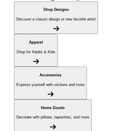
Shop Designs
Discover a classic design or new favorite artist
Apparel
Shop for Adults & Kids
Accessories
Express yourself with stickers and more
Home Goods
Decorate with pillows, tapestries, and more