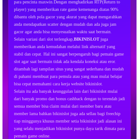
para pencinta maxwin.Dengan menghadirkan RTP(Return to
player) yang memberikan rate game kemenanga diatas 90%
dibantu oleh pola gacor yang akurat yang dapat mengarahkan
anda mendapatkan scatter dengan mudah dan ada juga jam
gacor agar anda bisa menyesuaikan waktu saat bermain.
Selain variasi dari slot terlengkap,
BIKINISLOT
juga
memberikan anda kemudahan melalui link alternatif yang
stabil dan cepat. Hal ini sangat berpengaruh bagi pemain game
slot agar saat bermain tidak ada kendala koneksi atau eror.
ditambah lagi tampilan situs yang sangat sederhana dan mudah
di pahami membuat para pemula atau yang mau mulai belajar
bisa cepat memahami cara kerja website bikinislot.
Selain itu ada banyak keunggulan lain dari bikinislot mulai
dari banyak promo dan bonus cashback dengan to terendah jadi
semua member bisa claim mulai dari member baru atau
member lama bahkan bikinislot juga ada sellau bagi freechip
tiap minggunya khusus member setia bikinislot jadi alasan ini
yang selalu menjadikan bikinislot punya daya tarik dimata para
pemain game online.