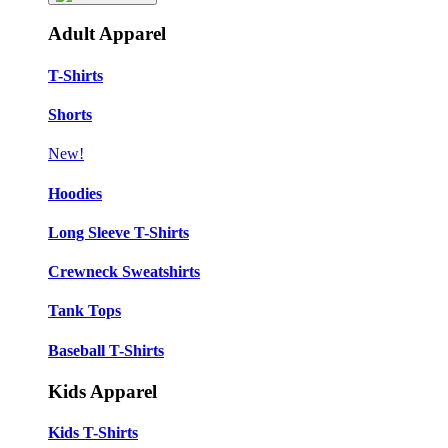
Adult Apparel
T-Shirts
Shorts
New!
Hoodies
Long Sleeve T-Shirts
Crewneck Sweatshirts
Tank Tops
Baseball T-Shirts
Kids Apparel
Kids T-Shirts