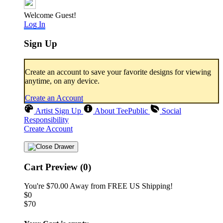
Welcome Guest!
Log In
Sign Up
Create an account to save your favorite designs for viewing
anytime, on any device.
Create an Account
Artist Sign Up
About TeePublic
Social
Responsibility
Create Account
Cart Preview (0)
You're
$70.00
Away from
FREE US Shipping!
$0
$70