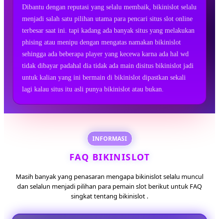
Dibantu dengan reputasi yang selalu membaik, bikinislot selalu
menjadi salah satu pilihan utama para pencari situs slot online
terbesar saat ini. tapi kadang ada banyak situs yang melakukan
phising atau menipu dengan mengatas namakan bikinislot
sehingga ada beberapa player yang kecewa karna ada hal wd
tidak dibayar padahal dia tidak ada main disitus bikinislot jadi
untuk kalian yang ini bermain di bikinislot dipastkan sekali
lagi kalau situs itu asli punya bikinislot atau bukan.
INFORMASI
FAQ BIKINISLOT
Masih banyak yang penasaran mengapa bikinislot selalu muncul
dan selalun menjadi pilihan para pemain slot berikut untuk FAQ
singkat tentang bikinislot .