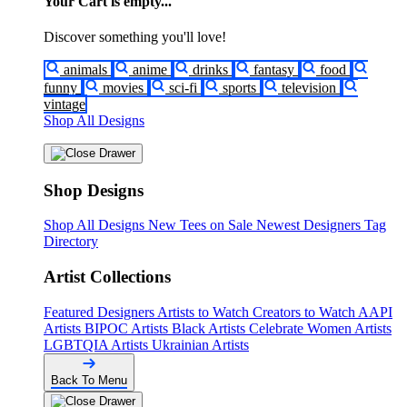
Your Cart is empty...
Discover something you'll love!
animals
anime
drinks
fantasy
food
funny
movies
sci-fi
sports
television
vintage
Shop All Designs
Shop Designs
Shop All Designs
New Tees on Sale
Newest Designers
Tag
Directory
Artist Collections
Featured Designers
Artists to Watch
Creators to Watch
AAPI
Artists
BIPOC Artists
Black Artists
Celebrate Women Artists
LGBTQIA Artists
Ukrainian Artists
Back To Menu