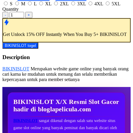
S
M
L
XL
2XL
3XL
4XL
5XL
Quantity
-
+
Get
Unlock 15%
OFF Instantly When You Buy
5+ BIKINISLOT
BIKINISLOT togel
Description
BIKINISLOT
Merupakan website game online yang banyak orang
cari karna ke mudahan untuk menang dan selalu memberikan
kepercayaan untuk para member setianya
BIKINISLOT X/X Resmi Slot Gacor
hadir di bloglapelicula.com
BIKINISLOT
sangat dikenal dengan salah satu website situs
game slot online yang banyak peminat dan banyak dicari oleh