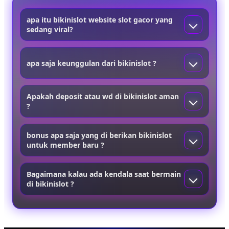
apa itu bikinislot website slot gacor yang
sedang viral?
apa saja keunggulan dari bikinislot ?
Apakah deposit atau wd di bikinislot aman
?
bonus apa saja yang di berikan bikinislot
untuk member baru ?
Bagaimana kalau ada kendala saat bermain
di bikinislot ?