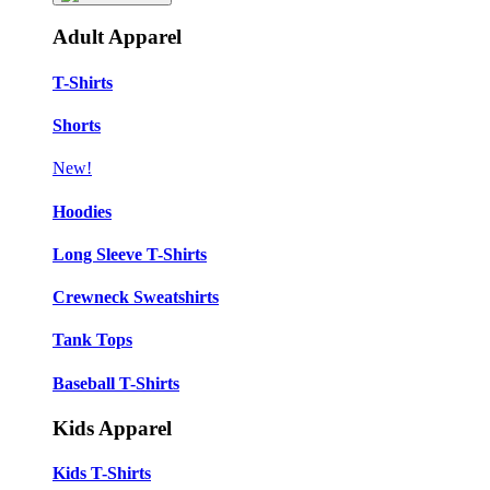
Adult Apparel
T-Shirts
Shorts
New!
Hoodies
Long Sleeve T-Shirts
Crewneck Sweatshirts
Tank Tops
Baseball T-Shirts
Kids Apparel
Kids T-Shirts