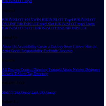
BIKINISLOT togel
Support
BIKINISLOT MAXWIN
BIKINISLOT Togel
BIKINISLOT
ONLINE
BIKINISLOT togel Slot
BIKINISLOT togel Login
BIKINISLOT SLOT
BIKINISLOT Toto
BIKINISLOT
About Us
About Us
Accessibility
Create a Dashery Store
Careers
Hire an
Artist
Social Responsibility
TeePublic Reviews
Explore
All Designs
Content Directory
Featured Artists
Newest Designers
Newest T-Shirts
Tag Directory
BIKINISLOT
Slot777
Slot Gacor
Link Slot Gacor
Follow Us